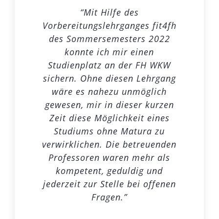
„Die Lehrgänge „fit4fh“ sind ein
“Mit Hilfe des
„I was lucky to have such a great teacher of
Vorbereitungslehrganges fit4fh
großartiges Programm. Durch
the course I’ve taken, who gave me all the help
dieses Programm konnte ich in
des Sommersemesters 2022
I needed and was very responsive to his
konnte ich mir einen
kurzer Zeit die
students, caring to elaborate on any questions
Studienplatz an der FH WKW
Studienberechtigung für die
asked and to repeat his explanation if
sichern. Ohne diesen Lehrgang
Fachhochschule erlangen. Das
needed.“
gesamte Lehrpersonal ist sehr
wäre es nahezu unmöglich
freundlich und stets bemüht. Der
gewesen, mir in dieser kurzen
Aabid
Zeit diese Möglichkeit eines
Unterricht wurde sehr
Studiums ohne Matura zu
abwechslungsreich und
interessant abgehalten. Ich fühle
verwirklichen. Die betreuenden
Professoren waren mehr als
mich für mein kommendes
Studium sehr gut vorbereitet.”
kompetent, geduldig und
jederzeit zur Stelle bei offenen
Fragen.”
Merve