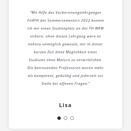
„I was lucky to have such a great teacher of
“Mit Hilfe des Vorbereitungslehrganges
„Die Lehrgänge „Fit4FH“ sind ein
Fit4FH des Sommersemesters 2022 konnte
the course I’ve taken, who gave me all the
großartiges Programm. Durch dieses
ich mir einen Studienplatz an der FH WKW
help I needed and was very responsive to
Programm konnte ich in kurzer Zeit die
his students, caring to elaborate on any
sichern, ohne diesen Lehrgang wäre es
Studienberechtigung für die
nahezu unmöglich gewesen, mir in dieser
Fachhochschule erlangen. Das gesamte
questions asked and to repeat his
Lehrpersonal ist sehr freundlich und stets
kurzen Zeit diese Möglichkeit eines
explanation if needed.“
Studiums ohne Matura zu verwirklichen.
bemüht. Der Unterricht wurde sehr
Die betreuenden Professoren waren mehr
abwechslungsreich und interessant
Aabid
als kompetent, geduldig und jederzeit zur
abgehalten. Ich fühle mich für mein
kommendes Studium sehr gut vorbereitet.”
Stelle bei offenen Fragen.”
Merve
Lisa